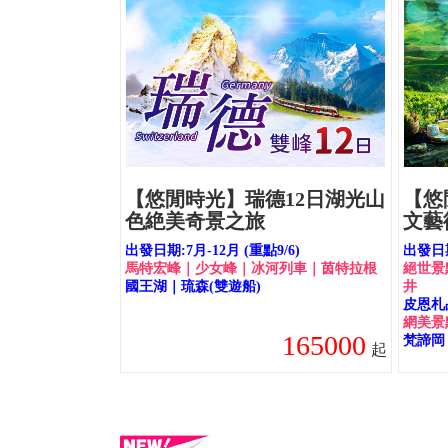
【悠閒時光】瑞德12日湖光山
【悠
色絶美奇景之旅
文藝
出發日期:7月-12月 (重點9/6)
出發日期
馬特宏峰｜少女峰｜冰河列車｜茵特拉根
絕世景
國王湖｜琉森(雙遊船)
井
皮恩札
網美景
165000
梵諦岡
起