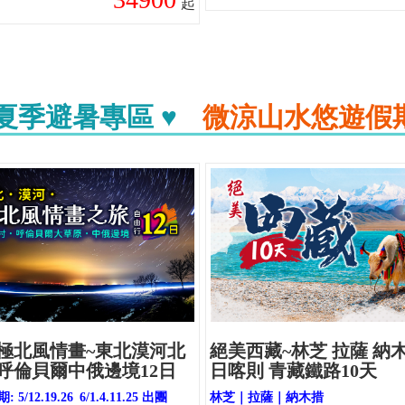
起
 夏季避暑專區 ♥
微涼山水悠遊假
26極北風情畫~東北漠河北
絕美西藏~林芝 拉薩 納
呼倫貝爾中俄邊境12日
日喀則 青藏鐵路10天
5/12.19.26 6/1.4.11.25 出團
林芝｜拉薩｜納木措