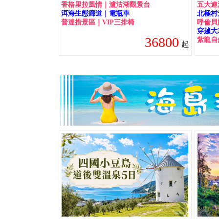
香格里拉風情｜瀘沽湖觀景台
五大連
洱海生態廊道｜電瓶車
北極村
普達措景區｜VIP三排椅
呼倫貝
穿越大
36800
紮龍自
起