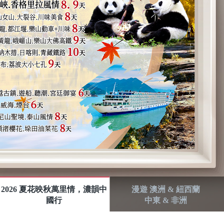
2026 夏花映秋萬里情，濃韻中
漫遊 澳洲 & 紐西蘭
國行
中東 & 非洲