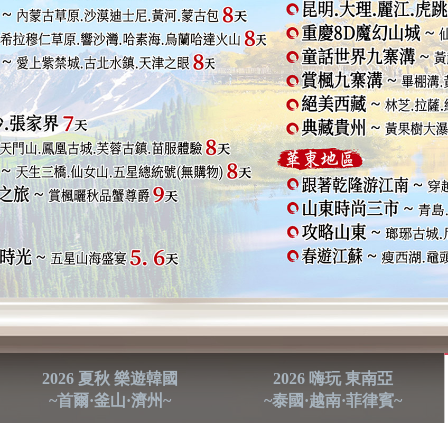
2026 夏秋 樂遊韓國
2026 嗨玩 東南亞
~首爾·釜山·濟州~
~泰國·越南·菲律賓~