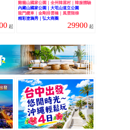
雞籠山國家公園｜全州韓屋村｜韓服體驗
內藏山國家公園｜大芚山道立公園
龍門纜車｜金剛排雲橋｜風雲階梯
精彩塗鴉秀｜弘大商圈
00
29900
起
起