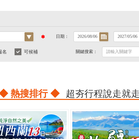
日期：
報名
可候補
關鍵搜索：
◆ 熱搜排行 ◆
超夯行程說走就