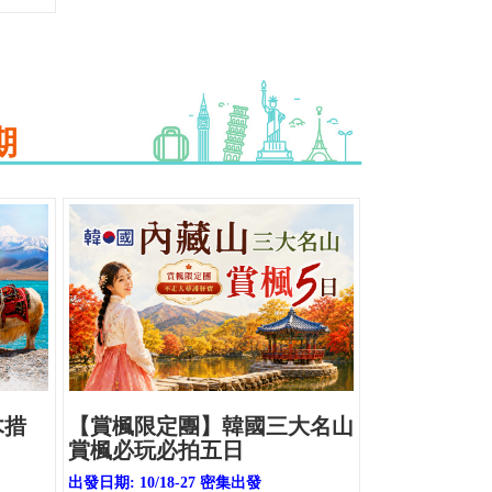
期
木措
【賞楓限定團】韓國三大名山
賞楓必玩必拍五日
出發日期: 10/18-27 密集出發