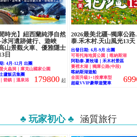
閒時光】紐西蘭純淨自然
2026最美北疆~獨庫公路
~冰河遺跡健行、遊峽
泰.禾木村.天山風光13天
高山景觀火車、優雅隱士
出發日期: 6月-9月 出團
13日
可哥托海地質公園｜喀納斯湖
阿勒泰-夏牧場｜禾木村景區
: 4月-12月 出團
賽裡木湖｜獨庫公路(中段)
螢火蟲洞｜庫克山國家公園
喀納斯湖遊船
士廬飯店集團
179800
699
全面升級1+1按摩車型
｜箭鎮｜溫泉浴
起
超級VVIP豪華遊覽車
♣ 玩家初心 ♣
涵質旅行