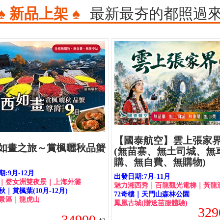
♠ 新品上架 ♠
最新最夯的都照過
【國泰航空】雲上張家界
如畫之旅～賞楓曬秋品蟹
(無苗寨、無土司城、無
購、無自費、無購物)
:9月-12月
出發日期:7月-11月
｜婺女洲雙夜景｜上海外灘
魅力湘西秀｜百龍觀光電梯｜黃龍
｜賞楓葉(10月-12月)
72奇樓｜天門山森林公園
景區｜龍虎山
鳳凰古城(贈送苗服體驗)
329
34900