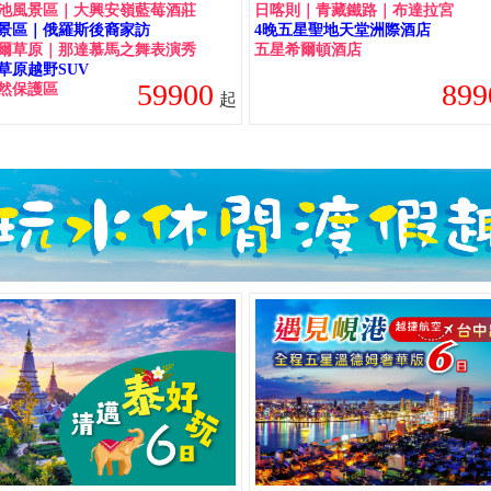
池風景區｜大興安嶺藍莓酒莊
日喀則｜青藏鐵路｜布達拉宮
景區｜俄羅斯後裔家訪
4晚五星聖地天堂洲際酒店
爾草原｜那達慕馬之舞表演秀
五星希爾頓酒店
草原越野SUV
59900
899
然保護區
起