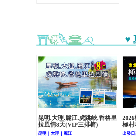
♥
昆明.大理.麗江.虎跳峽.香格里
20
拉風情8天(VIP三排椅)
極村
昆明｜大理｜麗江
出發日期: 