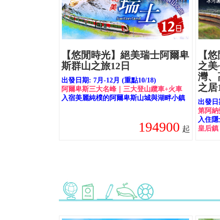
【悠閒時光】絕美瑞士阿爾卑
【悠
斯群山之旅12日
之美
灣、
出發日期: 7月-12月 (重點10/18)
之居
阿爾卑斯三大名峰｜三大登山纜車+火車
入宿美麗純樸的阿爾卑斯山城與湖畔小鎮
出發日期
第阿納
入住隱
194900
起
皇后鎮