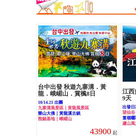
台中出發 秋遊九寨溝．黃
江西
龍．峨嵋山．賞楓8日
9天
10/14.21 出團
出發日期
九寨溝風景區｜黃龍風景區
望仙谷
樂山大佛｜黃龍溪古鎮
篁嶺曬秋
熊貓基地｜峨嵋山
廬山風
43900
起