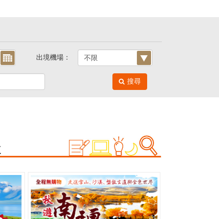
出境機場：
搜尋
走