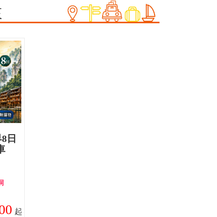
來
8日
車
洞
00
起