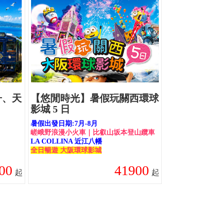
舟、天
【悠閒時光】暑假玩關西環球
影城 5 日
暑假出發日期:7月-8月
嵯峨野浪漫小火車｜比叡山坂本登山纜車
LA COLLINA 近江八幡
全日暢遊 大阪環球影城
00
41900
起
起