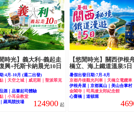
閒時光】義大利~義起走
【悠閒時光】關西伊根
復興+托斯卡納晨光10日
橋立、海上鐵道溫泉5日
:4月-10月 (週二出發)
暑假出發日期:7月-8月
點｜天空之城｜威尼斯｜聖派翠克
京都丹後觀光列車｜天橋立電纜車
伊根舟屋｜京都嵐山｜美山合掌村
品酒｜品嘗起司體驗
金閣寺｜司馬遼太郎紀念館
點｜小耳朵教堂
心齋橋｜道頓堀
124900
469
｜羅馬競技場
起