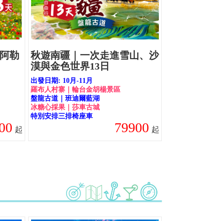
.阿勒
秋遊南疆｜一次走進雪山、沙
漠與金色世界13日
出發日期: 10月-11月
羅布人村寨｜輪台金胡楊景區
盤龍古道｜班迪爾藍湖
冰糖心採果｜莎車古城
特別安排三排椅座車
00
79900
起
起